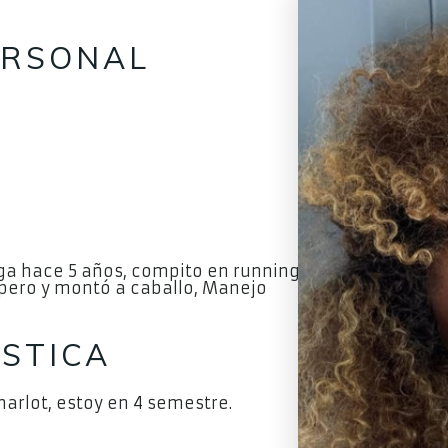
ERSONAL
yoga hace 5 años, compito en running
Apero y montó a caballo, Manejo
STICA
arlot, estoy en 4 semestre.
a